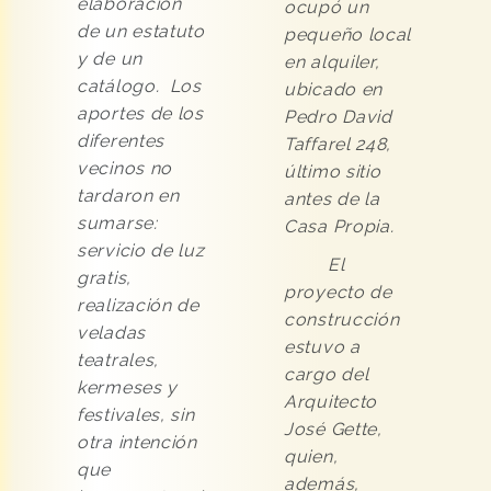
elaboración
ocupó un
de un estatuto
pequeño local
y de un
en alquiler,
catálogo. Los
ubicado en
aportes de los
Pedro David
diferentes
Taffarel 248,
vecinos no
último sitio
tardaron en
antes de la
sumarse:
Casa Propia.
servicio de luz
El
gratis,
proyecto de
realización de
construcción
veladas
estuvo a
teatrales,
cargo del
kermeses y
Arquitecto
festivales, sin
José Gette,
otra intención
quien,
que
además,