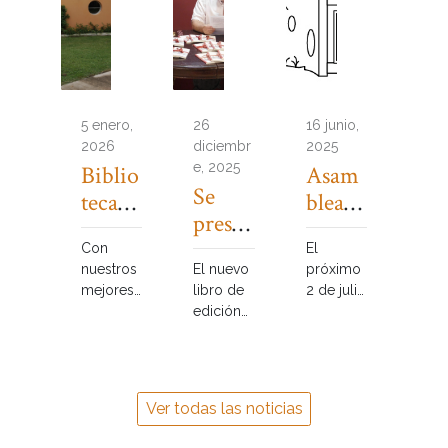
5 enero,
26
16 junio,
2026
diciembr
2025
e, 2025
Biblio
Asam
Se
teca
blea
prese
cerrad
Anual
ntó el
Con
El
a por
Ordin
nuestros
El nuevo
próximo
Libro
vacaci
aria
mejores
libro de
2 de julio
“Cuen
ones
augurios
edición
en
tos
de Año
comunita
horario
para
Nuevo,
ria en
de la
Informa
homenaj
tardecita,
el
mos a
e a María
a
Siglo”
Ver todas las noticias
socios y
Esther de
confirmar
visitantes
Miguel,
,