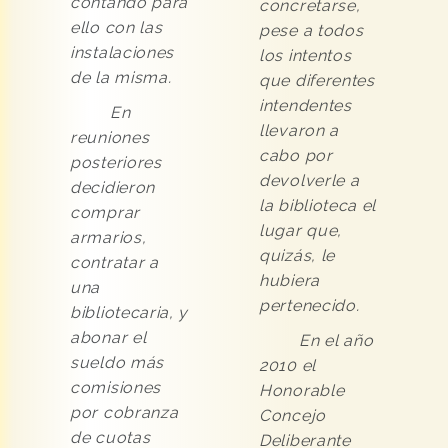
contando para
concretarse,
ello con las
pese a todos
instalaciones
los intentos
de la misma.
que diferentes
intendentes
En
llevaron a
reuniones
cabo por
posteriores
devolverle a
decidieron
la biblioteca el
comprar
lugar que,
armarios,
quizás, le
contratar a
hubiera
una
pertenecido.
bibliotecaria, y
abonar el
En el año
sueldo más
2010 el
comisiones
Honorable
por cobranza
Concejo
de cuotas
Deliberante