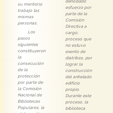
denodado
su meritorio
esfuerzo por
trabajo las
parte de la
mismas
Comisión
personas.
Directiva a
Los
cargo,
pasos
proceso que
siguientes
no estuvo
constituyeron
exento de
la
diatribas, por
consecución
lograr la
de la
construcción
protección
del anhelado
por parte de
edificio
la Comisión
propio.
Nacional de
Durante este
Bibliotecas
proceso, la
Populares, la
biblioteca