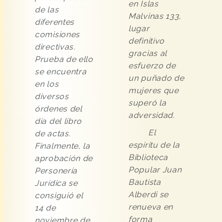
en Islas
de las
Malvinas 133,
diferentes
lugar
comisiones
definitivo
directivas.
gracias al
Prueba de ello
esfuerzo de
se encuentra
un puñado de
en los
mujeres que
diversos
superó la
órdenes del
adversidad.
día del libro
El
de actas.
espíritu de la
Finalmente, la
Biblioteca
aprobación de
Popular Juan
Personería
Bautista
Jurídica se
Alberdi se
consiguió el
renueva en
14 de
forma
noviembre de