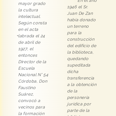
En el año
mayor grado
1946 el Sr.
la cultura
Juan De Zan
intelectual.
había donado
Según consta
un terreno
en el acta
para la
labrada el 24
construcción
de abril de
del edificio de
1927, el
la biblioteca,
entonces
quedando
Director de la
supeditada
Escuela
dicha
Nacional N° 54
transferencia
Córdoba, Don
a la obtención
Faustino
de la
Suárez,
personería
convocó a
jurídica por
vecinos para
parte de la
la formación