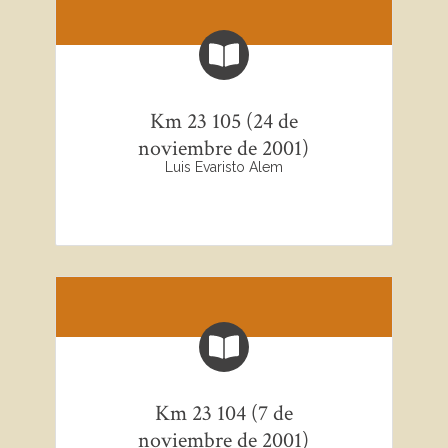
ntes, la
participa
Comisió
ción de
n explicó
todos
los
los
pasos
socios.
que se
Km 23 105 (24 de
dieron
noviembre de 2001)
para
Luis Evaristo Alem
llegar a
la
edición
de esta
antología
y …
Km 23 104 (7 de
noviembre de 2001)