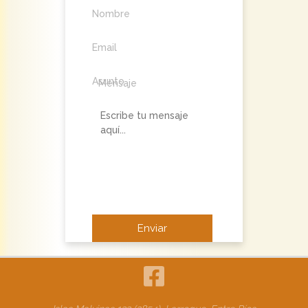
Nombre
Email
Asunto
Mensaje
No soy un robot.