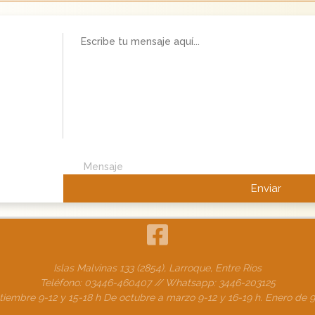
Mensaje
Islas Malvinas 133 (2854), Larroque, Entre Ríos
Teléfono: 03446-460407
// Whatsapp: 3446-203125
ptiembre 9-12 y 15-18 h De octubre a marzo 9-12 y 16-19 h. Enero de 9