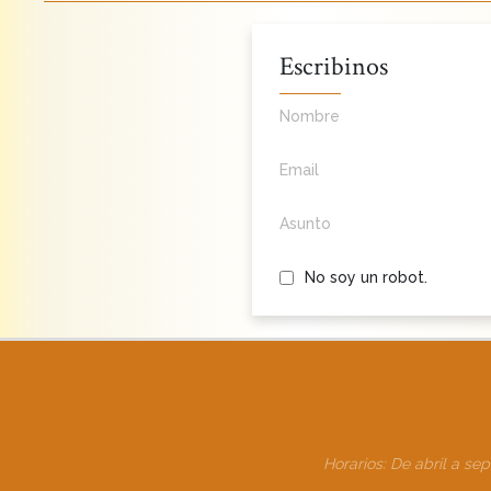
Escribinos
Nombre
Email
Asunto
No soy un robot.
Horarios: De abril a se