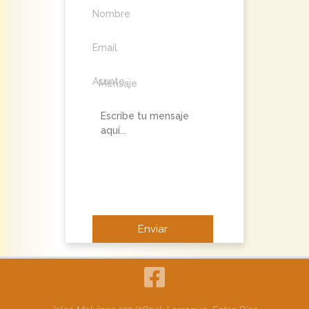
Nombre
Email
Asunto
Mensaje
No soy un robot.