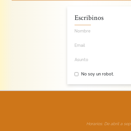
Escribinos
Nombre
Email
Asunto
No soy un robot.
Horarios: De abril a se