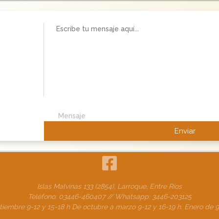
Mensaje
Islas Malvinas 133 (2854), Larroque, Entre Ríos
Teléfono: 03446-460407
// Whatsapp: 3446-203125
ptiembre 9-12 y 15-18 h De octubre a marzo 9-12 y 16-19 h. Enero de 9