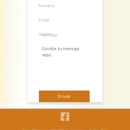
Nombre
Email
Asunto
Mensaje
No soy un robot.