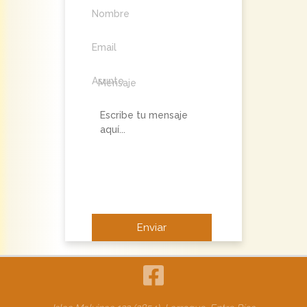
Nombre
Email
Asunto
Mensaje
No soy un robot.